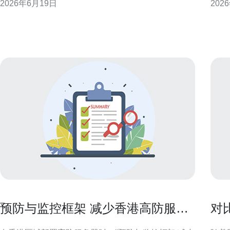
2026年6月19日
202
标、网络连通、防护能力与长期条款展开，提供系统
背景
化的评估思路，帮助企业选择稳定可靠的合作伙伴。
行通
理解香港高防服务器排行的含义与局限 排行榜通常基
输流
于公开性
预防与监控框架 减少香港高防服务
对
器不防CC攻击 风险的方法
器