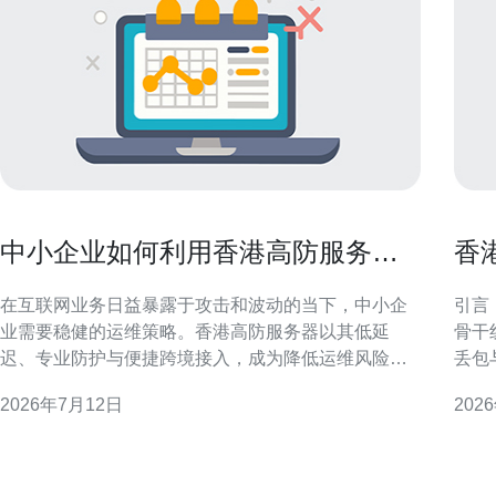
中小企业如何利用香港高防服务器
香
的优点降低运维风险
干
在互联网业务日益暴露于攻击和波动的当下，中小企
引言
业需要稳健的运维策略。香港高防服务器以其低延
骨干
迟、专业防护与便捷跨境接入，成为降低运维风险的
丢包
可行方案。本文围绕实践要点，帮助企业合理评估与
境访
2026年7月12日
202
应用。 为什么中小企业需要关注香港高防服务器 中小
CN
企业通常资源有限，遭遇DDoS、流量突增或线路故障
化骨
时可承受能力弱。
较稳