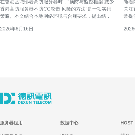
在香港区域部署高防服务器时，"预防与监控框架 减少
随着
香港高防服务器不防CC攻击 风险的方法"是一项实用
关注
策略。本文结合本地网络环境与合规要求，提出结构
常提
化防护与可操作监控建议，旨在提升服务可用性与安
SL
2026年6月16日
202
全韧性。 概述：香港高防服务器面临的CC攻击挑战
角度
香港作为亚太枢纽，流量密集且低延迟优势明显，但
够使
也因此成为攻击热点。CC攻击多以应用层请求耗尽资
源为目
服务器租用
数据中心
HOST