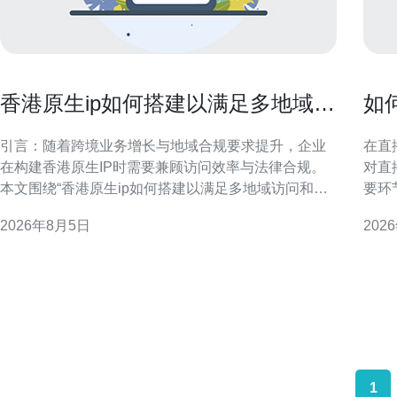
香港原生ip如何搭建以满足多地域访
如
问和合规需求的方法
直
引言：随着跨境业务增长与地域合规要求提升，企业
在直
在构建香港原生IP时需要兼顾访问效率与法律合规。
对直
本文围绕“香港原生ip如何搭建以满足多地域访问和合
要环
规需求的方法”为主题，分模块介绍设计要点、合规路
策略
2026年8月5日
202
径、流量策略、安全与监控实践，帮助技术和运营团
验。 香港大带宽视频服务器在直播中的作用 香港大带
队制定可执行的部署方案，提升GEO搜索引擎表现与
宽视
用户体验。 香港原生IP概念与部署优势
络枢
1