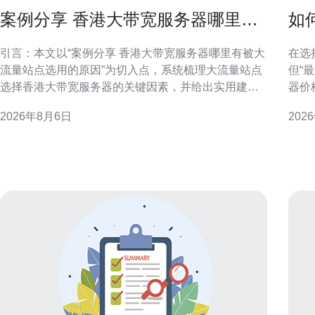
案例分享 香港大带宽服务器哪里有
如
被大流量站点选用的原因
到
引言：本文以“案例分享 香港大带宽服务器哪里有被大
在选
流量站点选用的原因”为切入点，系统梳理大流量站点
但“
选择香港大带宽服务器的关键因素，并给出实用建
器价
议，帮助站长与运维在选型与部署上做出更合理决
度、
2026年8月6日
202
策。 香港大带宽服务器的地理与市场优势 香港处于东
选择最优方案。 
亚网路枢纽位置，接近中国大陆与亚洲主要经济体，
看标
且聚集大量国际运营商与数据中心。这种地理与市场
带宽
双重优
比，