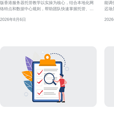
版香港服务器托管教学以实操为核心，结合本地化网
能调
络特点和数据中心规则，帮助团队快速掌握托管、管
迟场
理与优化要点。 为什么选择企业内训版香港服务器托
可执
2026年8月6日
202
管教学 选择内训版香港服务器托管教学，可以在受控
响应速度。 理解香港云
环境中模拟真实运维场景，兼顾香港节点的低延迟和
化性
监管合规，帮助团队理解机房交付、物理连通性及
与延