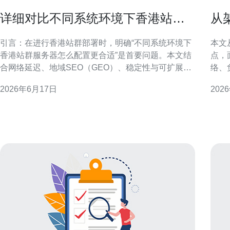
详细对比不同系统环境下香港站群
从
服务器怎么配置更合适
及
引言：在进行香港站群部署时，明确“不同系统环境下
本文
香港站群服务器怎么配置更合适”是首要问题。本文结
点，
合网络延迟、地域SEO（GEO）、稳定性与可扩展
络、
性，从操作系统、虚拟化、容器化、存储与安全等维
与优化建议。 香港站
2026年6月17日
202
度进行对比分析，给出适用于站群运营与搜索引擎优
港节
化的配置建议，帮助决策者在合规前提下实现最佳访
（8
问效果与运维效率。 香港站群服务