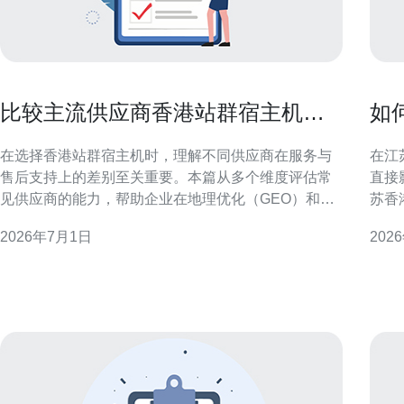
比较主流供应商香港站群宿主机服
如
务与售后支持差别
优
在选择香港站群宿主机时，理解不同供应商在服务与
在江
售后支持上的差别至关重要。本篇从多个维度评估常
直接
见供应商的能力，帮助企业在地理优化（GEO）和
苏香
SEO场景下选择合适的香港站群宿主机服务与售后支
提供
2026年7月1日
202
持差别，并提供可执行的对比视角与选型建议。 网络
GEO
与带宽能力对比 网络带宽和骨干互联是评价香港站群
江苏
宿主机服务的重要标准。优质供应商通常提供多线接
港之
入与本地
路径