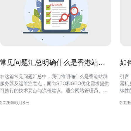
常见问题汇总明确什么是香港站群
如
服务器及运维注意点
务
在这篇常见问题汇总中，我们将明确什么是香港站群
引言
服务器及运维注意点，面向SEO和GEO优化需求提供
器机
可执行的技术要点与流程建议。适合网站管理员、运
续性
维工程师以及从事区域化推广的团队阅读，帮助理解
行的
2026年6月8日
202
部署与维护的核心风险与最佳实践。 什么是香港站群
香港
服务器 香港站群服务器指在香港数据中心部署的一组
发高
独立或半独立服务器，用于托管多个站点或站群项
大陆
目。此类服务器常
率低