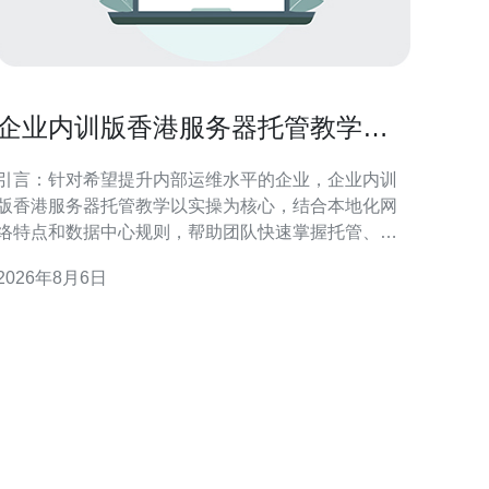
企业内训版香港服务器托管教学提
升团队运维能力
引言：针对希望提升内部运维水平的企业，企业内训
版香港服务器托管教学以实操为核心，结合本地化网
络特点和数据中心规则，帮助团队快速掌握托管、管
理与优化要点。 为什么选择企业内训版香港服务器托
2026年8月6日
教学 选择内训版香港服务器托管教学，可以在受控
环境中模拟真实运维场景，兼顾香港节点的低延迟和
监管合规，帮助团队理解机房交付、物理连通性及