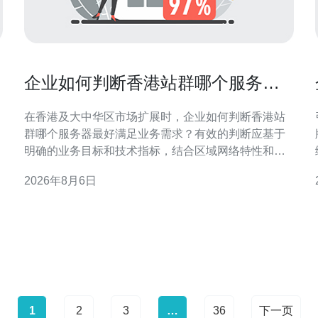
企业如何判断香港站群哪个服务器
最好满足业务需求
在香港及大中华区市场扩展时，企业如何判断香港站
群哪个服务器最好满足业务需求？有效的判断应基于
明确的业务目标和技术指标，结合区域网络特性和合
规要求，从而实现访问速度、稳定性与成本间的平
2026年8月6日
衡，确保SEO与GEO优化效果。 明确业务需求与流量
管
特征 首先要评估业务类型与流量模式：是新闻资讯、
电子商务、还是营销着陆页？企业如何判断香港站群
哪个服务
1
2
3
…
36
下一页