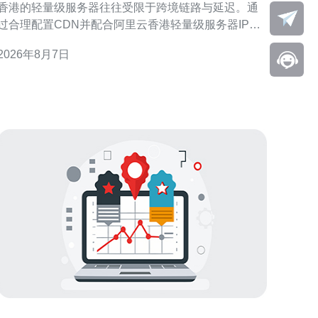
香港的轻量级服务器往往受限于跨境链路与延迟。通
过合理配置CDN并配合阿里云香港轻量级服务器IP，
可以显著降低首字节时延、提高并发响应并兼顾SEO
2026年8月7日
GEO优化。 选择合适的CDN与节点覆盖 选择有完
整美国PoP节点覆盖的CDN至关重要。优先考虑在主
要美洲城