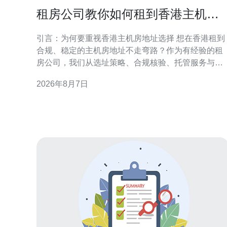
租房公司教你如何租到香港主机房
地址不走弯路
引言：为何要重视香港主机房地址选择 想在香港租到
合规、稳定的主机房地址不走弯路？作为有经验的租
房公司，我们从选址策略、合规核验、托管服务与实
际操作流程等方面提供实务性建议。正确的地址不仅
2026年8月7日
影响网络连通和法律合规，也直接关系到业务连续性
与客户信任度，因此前期准备至关重要。 了解香港主
机房类型与地理要点 香港主机房类型多样，