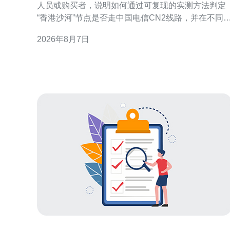
人员或购买者，说明如何通过可复现的实测方法判定
“香港沙河”节点是否走中国电信CN2线路，并在不同
定结果下给出配置与优化建议。文中不做未经验证的
2026年8月7日
断言，提供操作步骤与解读要点，方便读者自行复
核。 测试目的与判定CN2的关键指标 明确测试目的：
判断目标节点是否使用CN2或CN2 GIA等优质回