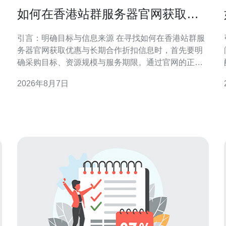
如何在香港站群服务器官网获取优
惠与长期合作折扣信息
引言：明确目标与信息来源 在寻找如何在香港站群服
务器官网获取优惠与长期合作折扣信息时，首先要明
确采购目标、资源规模与服务期限。通过官网的正式
渠道获取信息，可降低风险并确保条款合规。本文侧
2026年8月7日
重官网途径与谈判策略，帮助企业在香港区域稳妥争
取优惠与长期合作条件。 在香港站群服务器官网查找
官方优惠入口 访