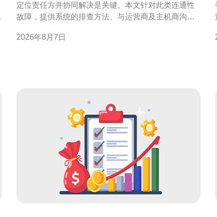
定位责任方并协同解决是关键。本文针对此类连通性
判
故障，提供系统的排查方法、与运营商及主机商沟通
要点，以及可执行的协作流程，帮助运维团队在最短
2026年8月7日
时间内恢复访问。 1. 初步信息与证据收集 首先收集故
与
障范围与复现条件：受影响的移动网络运营商、用户
地域、开始时