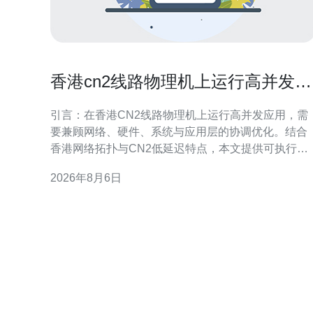
香港cn2线路物理机上运行高并发应
用的调优技巧
引言：在香港CN2线路物理机上运行高并发应用，需
要兼顾网络、硬件、系统与应用层的协调优化。结合
香港网络拓扑与CN2低延迟特点，本文提供可执行的
调优建议，帮助工程师在物理机环境中提升吞吐、降
2026年8月6日
低延迟并增强稳定性，适合面向本地与区域性GEO搜
索的运维与开发团队参考。 网络优化：利用CN2线路
优势 在香港cn2线路物理机上运行高并发应用时，优
先优