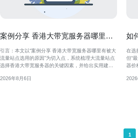
案例分享 香港大带宽服务器哪里有
如
被大流量站点选用的原因
到
引言：本文以“案例分享 香港大带宽服务器哪里有被大
在选
流量站点选用的原因”为切入点，系统梳理大流量站点
但“
选择香港大带宽服务器的关键因素，并给出实用建
器价
议，帮助站长与运维在选型与部署上做出更合理决
度、
2026年8月6日
202
策。 香港大带宽服务器的地理与市场优势 香港处于东
选择最优方案。 
亚网路枢纽位置，接近中国大陆与亚洲主要经济体，
看标
且聚集大量国际运营商与数据中心。这种地理与市场
带宽
双重优
比，
1