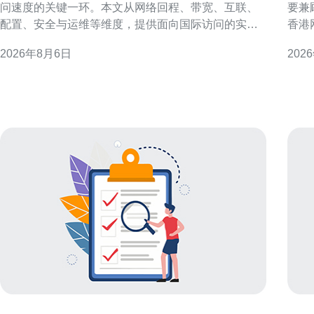
问速度的关键一环。本文从网络回程、带宽、互联、
要兼
配置、安全与运维等维度，提供面向国际访问的实用
香港
判断要点与操作建议，帮助决策者在兼顾成本与性能
调优
2026年8月6日
202
的前提下，优化用户体验与稳定性。 评估海外访问需
低延
求与地域分布 在决定如何选择国际香港机房服务器租
索的运维
用以提高海外访问速度前，首先要明确目标用户的地
优势
先优