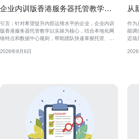
企业内训版香港服务器托管教学提
从
升团队运维能力
v
引言：针对希望提升内部运维水平的企业，企业内训
作为
版香港服务器托管教学以实操为核心，结合本地化网
能调
络特点和数据中心规则，帮助团队快速掌握托管、管
迟场
理与优化要点。 为什么选择企业内训版香港服务器托
可执
2026年8月6日
202
管教学 选择内训版香港服务器托管教学，可以在受控
响应速度。 理解香港云
环境中模拟真实运维场景，兼顾香港节点的低延迟和
化性
监管合规，帮助团队理解机房交付、物理连通性及
与延