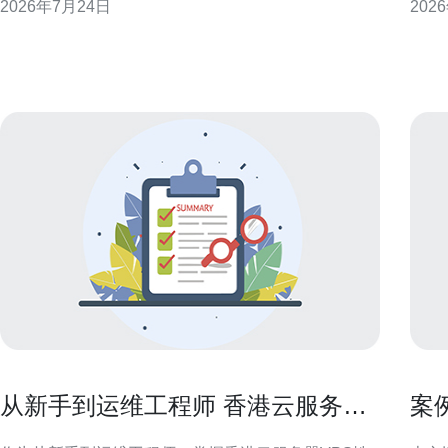
2026年7月24日
202
持续优化的实操性建议，兼顾香港到中国大陆及东南
页面
亚的网络特点，便于工程与运维团队快速落地。 轻量
SEO与CD
级香港云服务器与移动端场景分析
结
从新手到运维工程师 香港云服务器
案
vps性能调优实用技巧
助