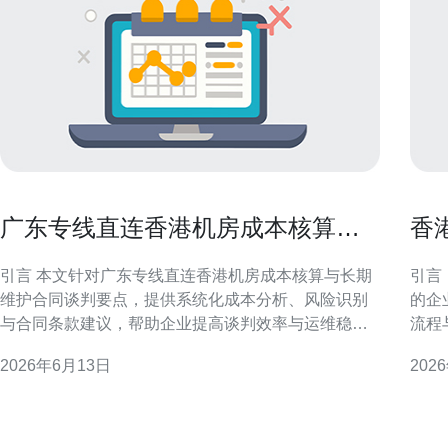
广东专线直连香港机房成本核算与
香
长期维护合同谈判要点
注
引言 本文针对广东专线直连香港机房成本核算与长期
引言
维护合同谈判要点，提供系统化成本分析、风险识别
的企
与合同条款建议，帮助企业提高谈判效率与运维稳定
流程
性。 项目概述与需求分析 明确业务容量、时延要求、
与安
2026年6月13日
202
冗余策略与合规需求，是广东专线直连香港机房成本
地或国际
核算与长期维护合同谈判要点中的首要环节，直接影
况 在香港地区托管服务器，与中国内地的“工信部ICP
响规模与SLA设计。 成本构成与核
备案