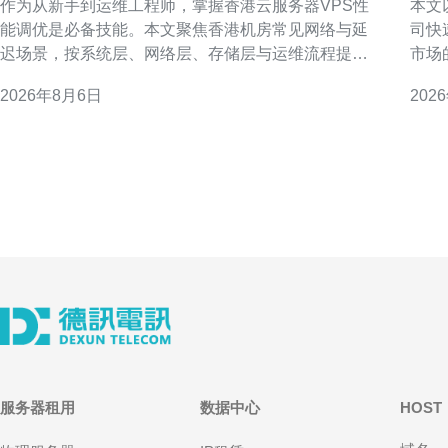
作为从新手到运维工程师，掌握香港云服务器VPS性
本文
能调优是必备技能。本文聚焦香港机房常见网络与延
司快
迟场景，按系统层、网络层、存储层与运维流程提供
市场
可执行的优化方法，帮助你系统化提升服务稳定性与
云服
2026年8月6日
202
响应速度。 理解香港云服务器VPS性能指标 首先要量
性。 为什么选择香港免费空间和云服务器 香港节点接
化性能：CPU占用、内存使用率、磁盘I/O、网络吞吐
近内
与延迟、连
免费
器用
服务器租用
数据中心
HOST