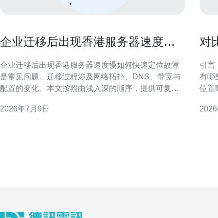
企业迁移后出现香港服务器速度慢
对
如何快速定位故障
站
企业迁移后出现香港服务器速度慢如何快速定位故障
引言
是常见问题。迁移过程涉及网络拓扑、DNS、带宽与
有哪
配置的变化。本文按照由浅入深的顺序，提供可复用
位置
的排查步骤与判断要点，帮助运维团队在最短时间内
以专
2026年7月9日
202
锁定瓶颈并给出整改方向。 快速确认问题范围与影响
要素并制定
面 首先判定“香港服务器速度慢”是普遍性还是个别用
地网
户问题。通过分区分ISP、分地域、以及不同协议
国家
（HTTP/