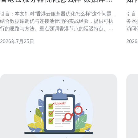
优与连接池管理实战分享
质
引言：本文针对“香港云服务器优化怎么样”这个问题，
引言：
结合数据库调优与连接池管理的实战经验，提供可执
务器
行的思路与方法。重点强调香港节点的延迟特点、带
访问
宽与合规考量，帮助运维与开发团队在本地化部署中
游戏
2026年7月25日
202
提升性能与稳定性。 香港云服务器优化总体策略 在香
核心
港云环境中，优化应从架构与监控入手：合理选取可
与服务
用区与网络拓扑、