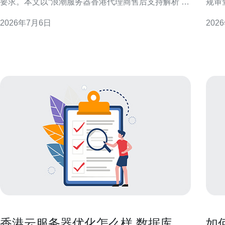
要求。本文以“浪潮服务器香港代理商售后支持解析 企
规审
业级维护与备件策略”为核心，解析代理商在运维与备
合法
2026年7月6日
202
件管理方面的关键点，帮助IT决策者优化维护体系与
源。 了解阿里云香港免费服务器的申请资格与形式 企
降低停机风险。 浪潮服务器香港代理商的服务定位与
业需
职责 代理商通常负责本地交付、安装
扣等
里云
香港云服务器优化怎么样 数据库调
如